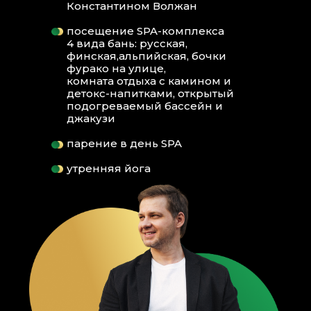
8:00 ЙОГА
Константином Волжан
9:00 ЗАВТРАК
посещение SPA-комплекса
10:00 СТАРТ ВТОРОЙ ДЕНЬ КУРСА
4 вида бань: русская,
21:00 ОКОНЧАНИЕ ВТОРОГО ДНЯ
финская,альпийская, бочки
фурако на улице,
комната отдыха с камином и
4 ДЕНЬ:
детокс-напитками, открытый
8:00 ЙОГА
подогреваемый бассейн и
9:00 ЗАВТРАК
джакузи
10:00 СТАРТ ТРЕТИЙ ДЕНЬ КУРСА
парение в день SPA
19:00 ОКОНЧАНИЕ ТРЕТЬЕГО ДНЯ
20:00 GOODBYE DINER С
утренняя йога
КОНСТАНТИНОМ ВОЛЖАН
5 ДЕНЬ:
СПА ДЕНЬ
С 11:00 НАЧНУТСЯ ПАРЕНИЯ В SPA
ЦЕНТРЕ
6 ДЕНЬ:
СВОБОДНЫЙ ДЕНЬ