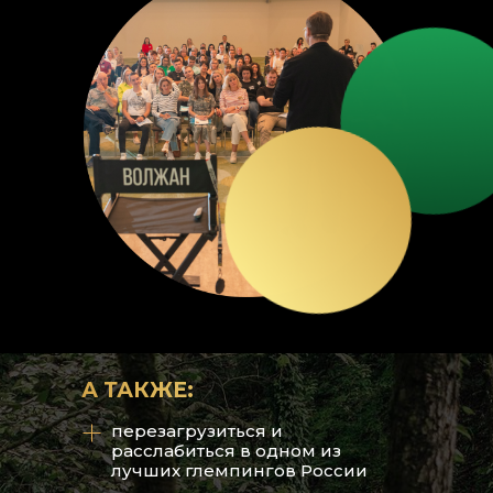
10:00
19:00
2
К
С 11:
А ТАКЖЕ:
перезагрузиться и
расслабиться в одном из
В
лучших глемпингов России