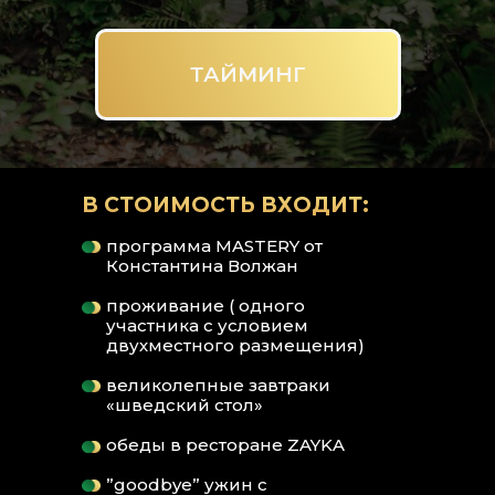
- 
ТАЙМИНГ
- 
ЧАЙ
- ХА
В СТОИМОСТЬ ВХОДИТ:
- УМН
1 ДЕНЬ:
программа MASTERY от
Константина Волжан
ЗАЕЗД ( С 14:00) ОТДЫХ
- МЕ
проживание ( одного
2 ДЕНЬ:
участника с условием
двухместного размещения)
8:00 ЙОГА
- ПО
9:00 ЗАВТРАК
-
великолепные завтраки
10:00 СТАРТ ПЕРВЫЙ ДЕНЬ КУРСА
- ВО 
«шведский стол»
21:00 ОКОНЧАНИЕ ПЕРВОГО ДНЯ
обеды в ресторане ZAYKA
3 ДЕНЬ:
”goodbye” ужин с