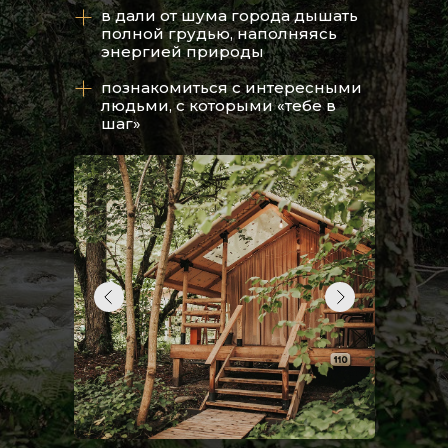
в дали от шума города дышать
полной грудью, наполняясь
энергией природы
познакомиться с интересными
людьми, с которыми «тебе в
шаг»
ДВУХК
ОСНАЩ